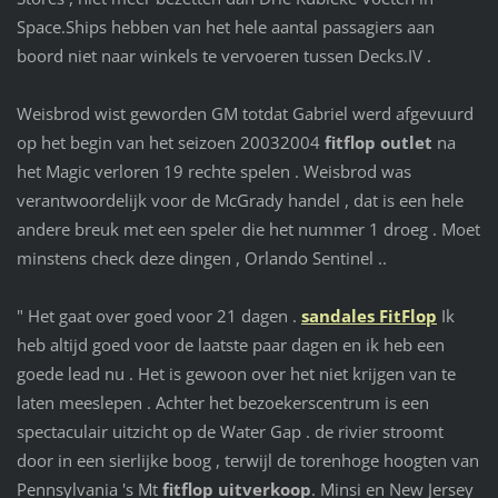
Space.Ships hebben van het hele aantal passagiers aan
boord niet naar winkels te vervoeren tussen Decks.IV .
Weisbrod wist geworden GM totdat Gabriel werd afgevuurd
op het begin van het seizoen 20032004
fitflop outlet
na
het Magic verloren 19 rechte spelen . Weisbrod was
verantwoordelijk voor de McGrady handel , dat is een hele
andere breuk met een speler die het nummer 1 droeg . Moet
minstens check deze dingen , Orlando Sentinel ..
" Het gaat over goed voor 21 dagen .
sandales FitFlop
Ik
heb altijd goed voor de laatste paar dagen en ik heb een
goede lead nu . Het is gewoon over het niet krijgen van te
laten meeslepen . Achter het bezoekerscentrum is een
spectaculair uitzicht op de Water Gap . de rivier stroomt
door in een sierlijke boog , terwijl de torenhoge hoogten van
Pennsylvania 's Mt
fitflop uitverkoop
. Minsi en New Jersey