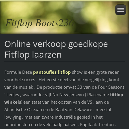
Fitflop Boots236
Online verkoop goedkope
Fitflop laarzen
Formule Deze
pantoufles fitflop
show is een grote reden
voor het succes . Het eerste deel van die vergelijking komt
van de muziek . De productie omvat 33 van de Four Seasons
' liedjes , waaronder vijf No New Jerseyn ( Placename
fitflop
winkels
) een staat van het oosten van de VS , aan de
Atlantische Oceaan en de Baai van Delaware : meestal
lowlying , met een zware industriële gebied in het
noordoosten en de vele badplaatsen . Kapitaal: Trenton .