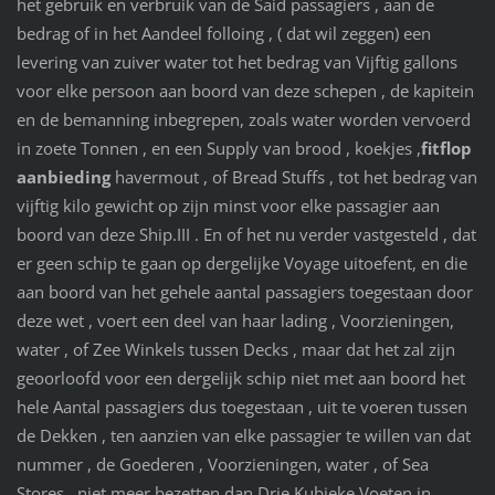
het gebruik en verbruik van de Said passagiers , aan de
bedrag of in het Aandeel folloing , ( dat wil zeggen) een
levering van zuiver water tot het bedrag van Vijftig gallons
voor elke persoon aan boord van deze schepen , de kapitein
en de bemanning inbegrepen, zoals water worden vervoerd
in zoete Tonnen , en een Supply van brood , koekjes ,
fitflop
aanbieding
havermout , of Bread Stuffs , tot het bedrag van
vijftig kilo gewicht op zijn minst voor elke passagier aan
boord van deze Ship.III . En of het nu verder vastgesteld , dat
er geen schip te gaan op dergelijke Voyage uitoefent, en die
aan boord van het gehele aantal passagiers toegestaan ​​door
deze wet , voert een deel van haar lading , Voorzieningen,
water , of Zee Winkels tussen Decks , maar dat het zal zijn
geoorloofd voor een dergelijk schip niet met aan boord het
hele Aantal passagiers dus toegestaan ​​, uit te voeren tussen
de Dekken , ten aanzien van elke passagier te willen van dat
nummer , de Goederen , Voorzieningen, water , of Sea
Stores , niet meer bezetten dan Drie Kubieke Voeten in