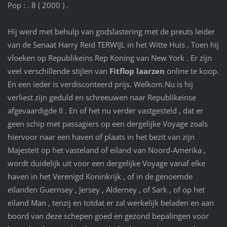
Pop : . 8 ( 2000 ) .
Hij werd met behulp van godslastering met de preuts leider
van de Senaat Harry Reid TERWIJL in het Witte Huis . Toen hij
vloeken op Republikeins Rep Koning van New York . Er zijn
veel verschillende stijlen van
Fitflop laarzen
online te koop.
En een ieder is verdisconteerd prijs. Welkom.Nu is hij
verliest zijn geduld en schreeuwen naar Republikeinse
afgevaardigde II . En of het nu verder vastgesteld , dat er
geen schip met passagiers op een dergelijke Voyage zoals
hiervoor naar een haven of plaats in het bezit van zijn
Majesteit op het vasteland of eiland van Noord-Amerika ,
wordt duidelijk uit voor een dergelijke Voyage vanaf elke
haven in het Verenigd Koninkrijk , of in de genoemde
eilanden Guernsey , Jersey , Alderney , of Sark , of op het
eiland Man , tenzij en totdat er zal werkelijk beladen en aan
boord van deze schepen goed en gezond bepalingen voor